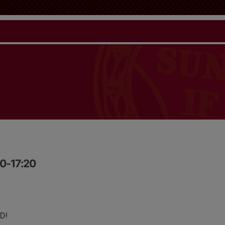
00-17:20
D!