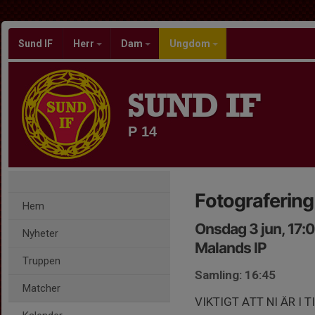
Sund IF
Herr
Dam
Ungdom
SUND IF
P 14
Fotografering
Hem
Onsdag 3 jun, 17:
Nyheter
Malands IP
Truppen
Samling: 16:45
Matcher
VIKTIGT ATT NI ÄR I TI