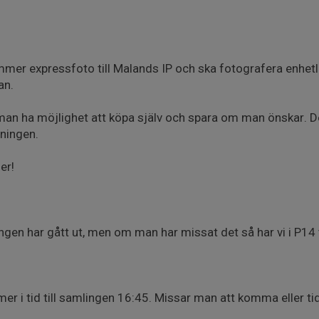
er expressfoto till Malands IP och ska fotografera enhetl
an.
an ha möjlighet att köpa själv och spara om man önskar. De
eningen.
er!
ringen har gått ut, men om man har missat det så har vi i P14
r i tid till samlingen 16:45. Missar man att komma eller tide