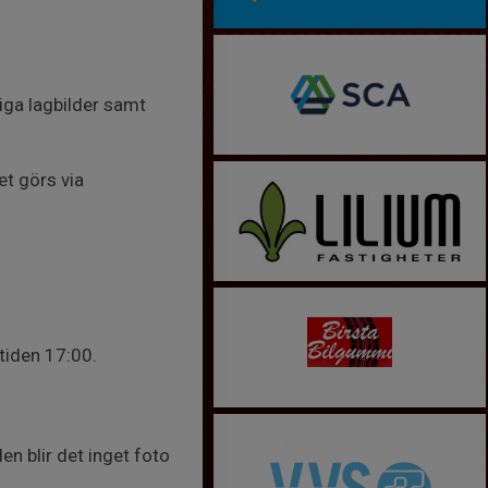
iga lagbilder samt
t görs via
 tiden 17:00.
n blir det inget foto