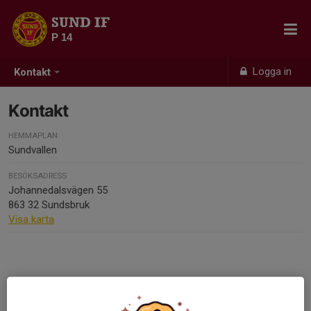
SUND IF
P 14
Logga in
Kontakt
Kontakt
HEMMAPLAN
Sundvallen
BESÖKSADRESS
Johannedalsvägen 55
863 32 Sundsbruk
Visa karta
Kontaktpersoner