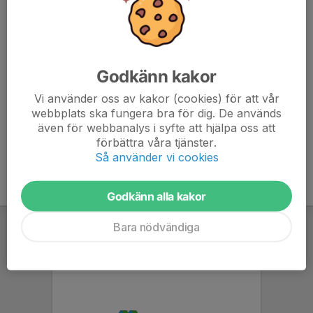
Rikard Grönblad
Huvudtränare
072-733 62 20
spikatoklart@gmail.com
Godkänn kakor
Nicklas Strömstedt
Lagledare / Tränare
Vi använder oss av kakor (cookies) för att vår
webbplats ska fungera bra för dig. De används
070-577 74 36
nicklas.stromstedt@gmail.com
även för webbanalys i syfte att hjälpa oss att
förbättra våra tjänster.
Så använder vi cookies
Godkänn alla kakor
Bara nödvändiga