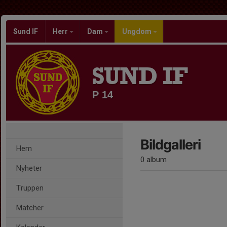
Sund IF
Herr
Dam
Ungdom
SUND IF
P 14
Bildgalleri
Hem
0 album
Nyheter
Truppen
Matcher