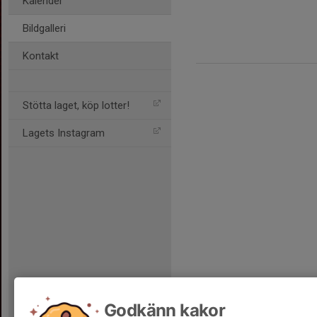
Kalender
Bildgalleri
Kontakt
Stötta laget, köp lotter!
Lagets Instagram
Godkänn kakor