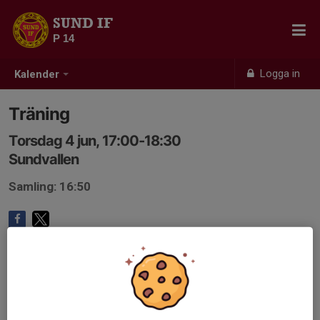
SUND IF
P 14
Logga in
Kalender
Träning
Torsdag 4 jun, 17:00-18:30
Sundvallen
Samling: 16:50