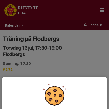
SUND IF
P 14
Logga in
Kalender
Träning på Flodbergs
Torsdag 16 jul, 17:30-19:00
Flodbergs
Samling: 17:20
Karta