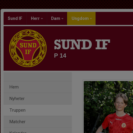
Sund IF
Herr
Dam
Ungdom
SUND IF
P 14
Hem
Nyheter
Truppen
Matcher