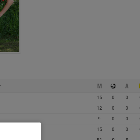
15
0
0
12
0
0
9
0
0
15
0
0