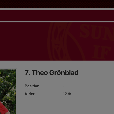
7. Theo Grönblad
Position
-
Ålder
12 år