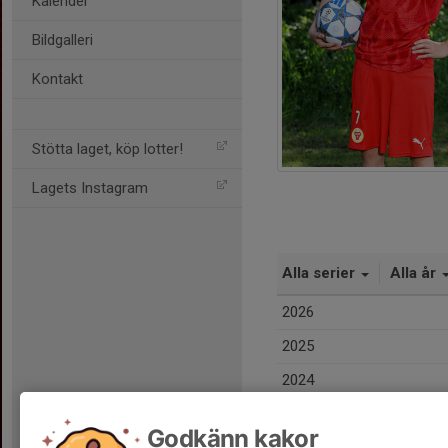
Kalender
Bildgalleri
Kontakt
Stötta laget, köp lotter!
Lagets Instagram
Alla serier
Alla år
2026
2025
2024
2023
Godkänn kakor