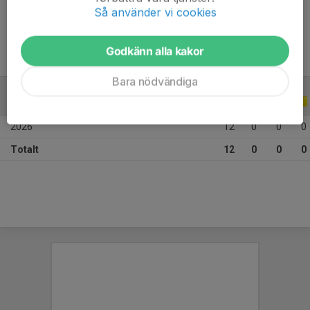
Ålder
12 år
Så använder vi cookies
Godkänn alla kakor
Bara nödvändiga
ALLA SERIER
ALLA ÅR
2026
12
0
0
0
Totalt
12
0
0
0