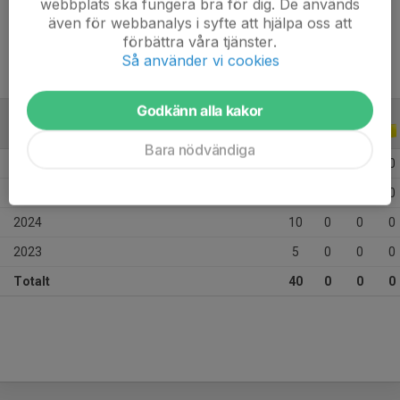
webbplats ska fungera bra för dig. De används
Ålder
12 år
även för webbanalys i syfte att hjälpa oss att
förbättra våra tjänster.
Så använder vi cookies
Godkänn alla kakor
ALLA SERIER
ALLA ÅR
Bara nödvändiga
2026
13
0
0
0
2025
12
0
0
0
2024
10
0
0
0
2023
5
0
0
0
Totalt
40
0
0
0