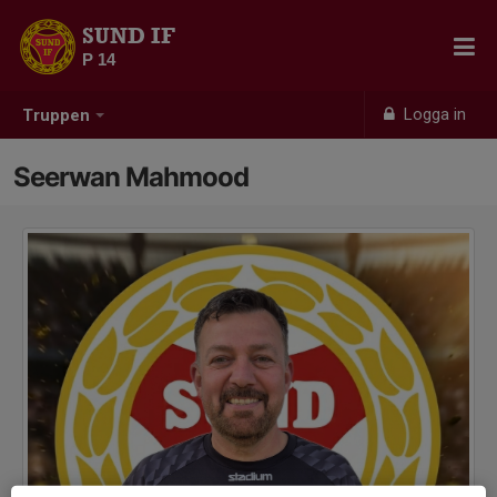
SUND IF
P 14
Logga in
Truppen
Seerwan Mahmood