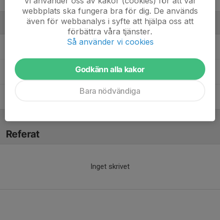
Vi använder oss av kakor (cookies) för att vår
webbplats ska fungera bra för dig. De används
även för webbanalys i syfte att hjälpa oss att
Ledare
förbättra våra tjänster.
Så använder vi cookies
Alexander Nordlander
Huvudtränare
Godkänn alla kakor
Jonas Burman
Tränare
Bara nödvändiga
Jörgen Eriksson
Tränare
Referat
Inget skrivet