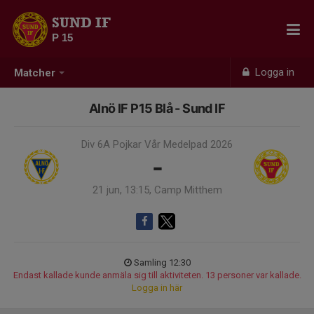
SUND IF
P 15
Logga in
Matcher
Alnö IF P15 Blå - Sund IF
Div 6A Pojkar Vår Medelpad 2026
-
21 jun, 13:15, Camp Mitthem
Samling 12:30
Endast kallade kunde anmäla sig till aktiviteten. 13 personer var kallade.
Logga in här