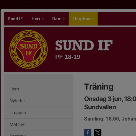
Sund IF
Herr
Dam
Ungdom
SUND IF
PF 18-19
Träning
Hem
Onsdag 3 jun, 18:
Nyheter
Sundvallen
Truppen
Samling: 18:00, Joha
Matcher