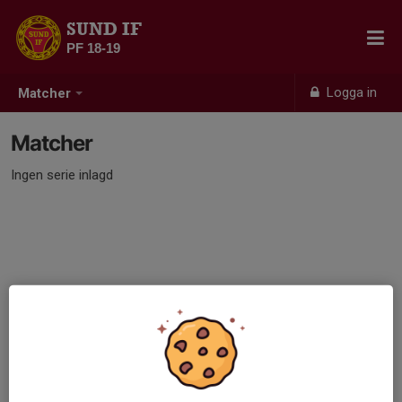
SUND IF
PF 18-19
Logga in
Matcher
Matcher
Ingen serie inlagd