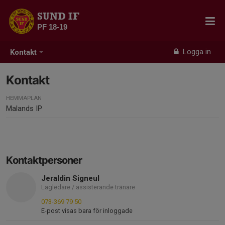
SUND IF
PF 18-19
Logga in
Kontakt
Kontakt
HEMMAPLAN
Malands IP
Kontaktpersoner
Jeraldin Signeul
Lagledare / assisterande tränare
073-369 79 50
E-post visas bara för inloggade