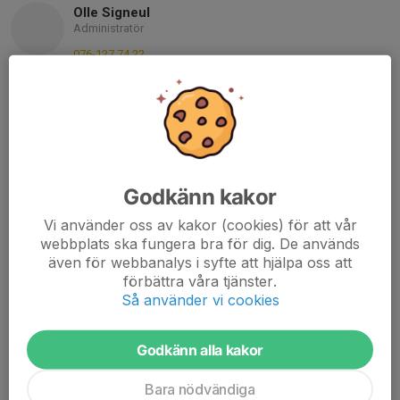
Olle Signeul
Administratör
076-127 74 22
osigneul@gmail.com
Maria Lindblom
Administration
Mobil visas bara för inloggade
lindblommaria02@gmail.com
Godkänn kakor
Michael Nyberg
Tränare
Vi använder oss av kakor (cookies) för att vår
webbplats ska fungera bra för dig. De används
070-580 84 83
även för webbanalys i syfte att hjälpa oss att
mnyberg85@gmail.com
förbättra våra tjänster.
Så använder vi cookies
Jim Nordin
Tränare
076-868 07 18
Godkänn alla kakor
jimnordin@hotmail.com
Bara nödvändiga