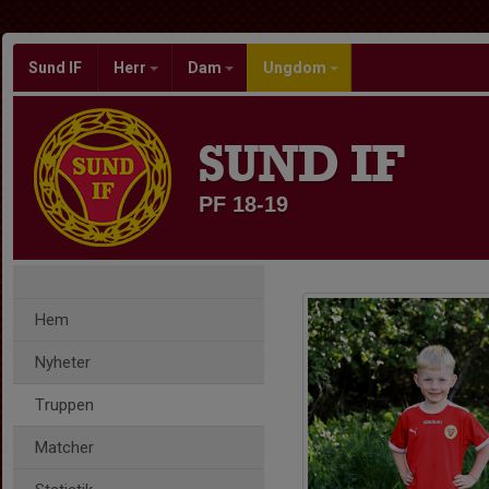
Sund IF
Herr
Dam
Ungdom
SUND IF
PF 18-19
Hem
Nyheter
Truppen
Matcher