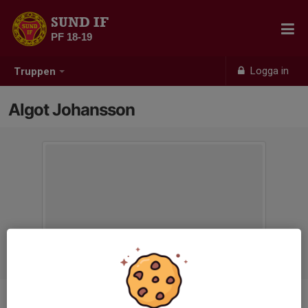
SUND IF
PF 18-19
Logga in
Truppen
Algot Johansson
Position
-