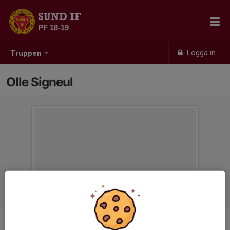
SUND IF
PF 18-19
Logga in
Truppen
Olle Signeul
Titel
Administratör