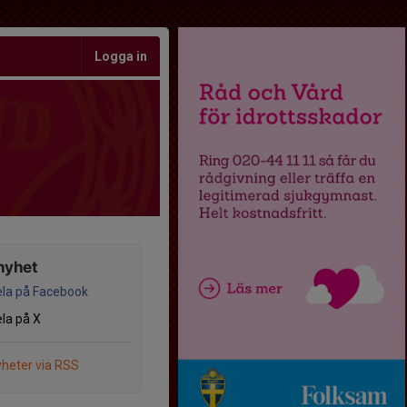
Logga in
nyhet
la på Facebook
la på X
heter via RSS