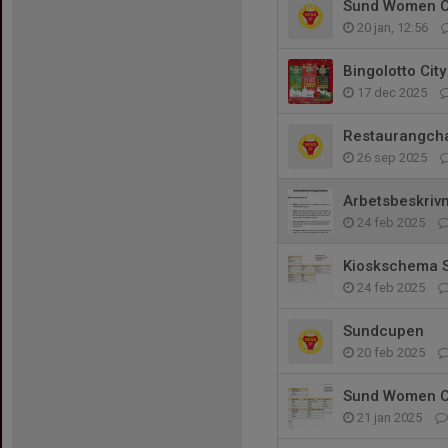
Sund Women 
20 jan, 12:56
Bingolotto Cit
17 dec 2025
Restaurangch
26 sep 2025
Arbetsbeskrivn
24 feb 2025
Kioskschema 
24 feb 2025
Sundcupen
20 feb 2025
Sund Women 
21 jan 2025