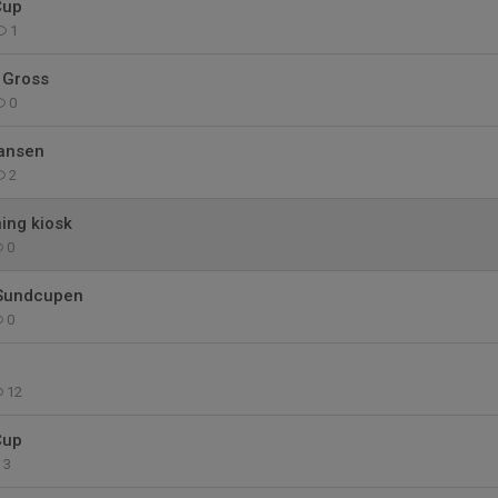
Cup
1
y Gross
0
ansen
2
ing kiosk
0
Sundcupen
0
12
Cup
3