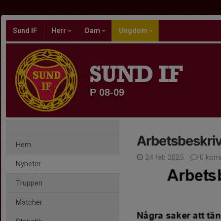
Sund IF
Herr
Dam
Ungdom
SUND IF
P 08-09
Arbetsbeskriv
Hem
24 feb 2025
0 kom
Nyheter
Truppen
Matcher