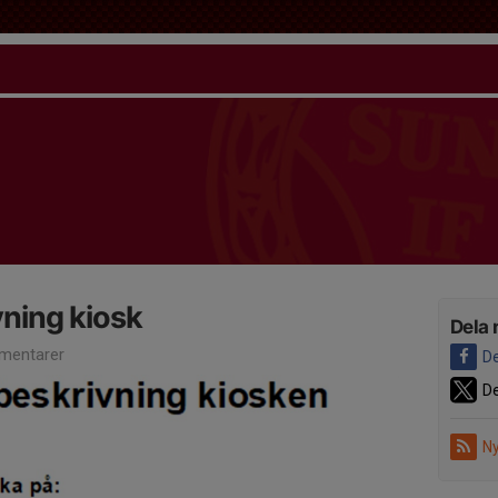
ning kiosk
Dela 
mentarer
De
De
Ny