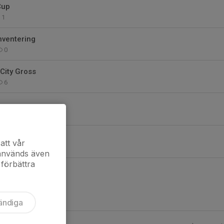
Cup
1
Inventering
0
 City Gross
6
l
10
att vår
4
 används även
 förbättra
ändiga