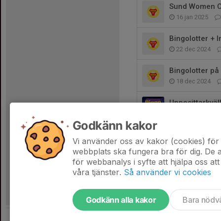
Sund Women 
16 jan 2025
Bingolotter + 
22 dec 2024
Bingolotter på
18 dec 2024
Uppesittarkväl
21 okt 2024
Godkänn kakor
Påminnelse
Vi använder oss av kakor (cookies) för 
15 sep 2024
webbplats ska fungera bra för dig. De
för webbanalys i syfte att hjälpa oss att
våra tjänster.
Så använder vi cookies
Godkänn alla kakor
Bara nödv