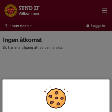
SUND IF
Välkommen
Logga in
Till hemsidan
Ingen åtkomst
Du har inte tillgång att se denna sida.