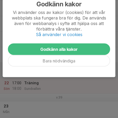
Godkänn kakor
17
Tis
Vi använder oss av kakor (cookies) för att vår
webbplats ska fungera bra för dig. De används
18
även för webbanalys i syfte att hjälpa oss att
Ons
förbättra våra tjänster.
Så använder vi cookies
19
Tor
Godkänn alla kakor
20
Fre
Bara nödvändiga
21
Lör
22
17:00
Träning
18:00
Sön
Sundvallen
v.39
23
Mån