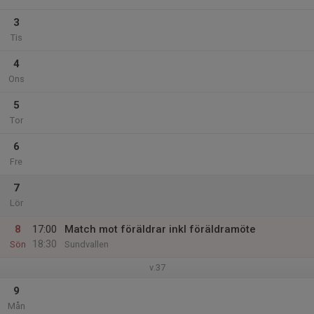
3
Tis
4
Ons
5
Tor
6
Fre
7
Lör
8
17:00
Match mot föräldrar inkl föräldramöte
18:30
Sön
Sundvallen
v.37
9
Mån