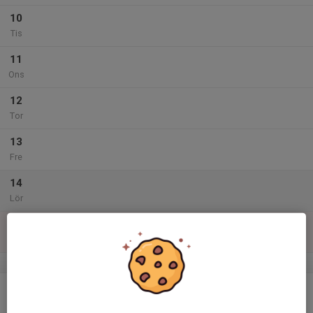
10
Tis
11
Ons
12
Tor
13
Fre
14
Lör
15
17:00
Träning
18:00
Sön
Sundvallen
v.38
16
Mån