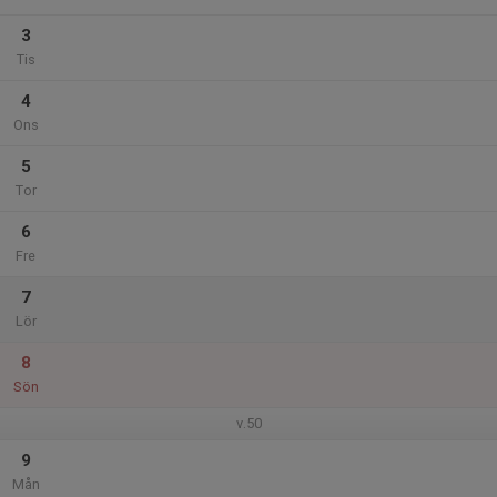
3
Tis
4
Ons
5
Tor
6
Fre
7
Lör
8
Sön
v.50
9
Mån