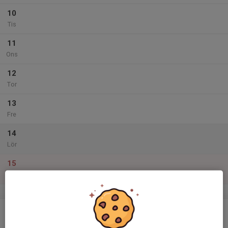
10
Tis
11
Ons
12
Tor
13
Fre
14
Lör
15
Sön
v.51
16
Mån