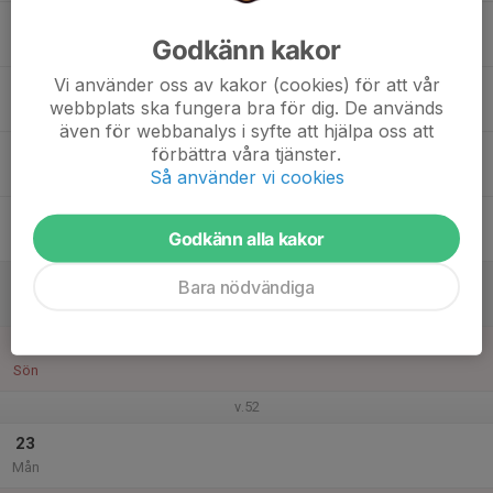
17
Godkänn kakor
Tis
Vi använder oss av kakor (cookies) för att vår
18
webbplats ska fungera bra för dig. De används
Ons
även för webbanalys i syfte att hjälpa oss att
19
förbättra våra tjänster.
Så använder vi cookies
Tor
20
Godkänn alla kakor
Fre
21
Bara nödvändiga
Lör
22
Sön
v.52
23
Mån