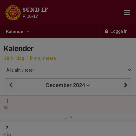
SUND IF
P 16-17
Logga in
Kalender
Kalender
Gå till idag
|
Prenumerera
December 2024
1
Sön
v.49
2
Mån