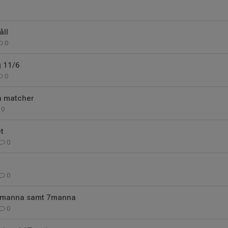
ll
0
g 11/6
0
 matcher
0
t
0
0
5manna samt 7manna
0