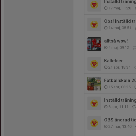
Inställd tränin
17 maj, 11:28
Obs! Inställd t
14 maj, 08:51
alltså wow!
4 maj, 09:12
Kallelser
21 apr, 18:34
Fotbollskola 2
15 apr, 08:25
Inställd tränin
6 apr, 11:11
OBS ändrad ti
27 mar, 13:40