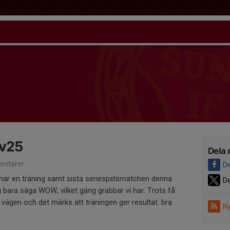
 v25
Dela 
ntarer
De
 har en träning samt sista seriespelsmatchen denna
De
ag bara säga WOW, vilket gäng grabbar vi har. Trots få
vägen och det märks att träningen ger resultat. bra
Ny