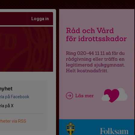
Logga in
nyhet
la på Facebook
la på X
heter via RSS