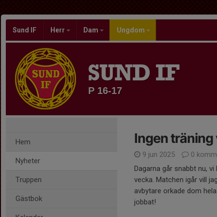
Sund IF
Herr
Dam
Ungdom
SUND IF
P 16-17
Ingen träning
Hem
9 jun 2025
0 komme
Nyheter
Dagarna går snabbt nu, vi
Truppen
vecka. Matchen igår vill j
avbytare orkade dom hela 
Gästbok
jobbat!