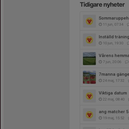
Tidigare nyheter
Sommaruppehå
11 jun, 07:34
Inställd tränin
10 jun, 19:30
Vårens hemma
7 jun, 20:06
7manna gänge
24 maj, 17:32
Viktiga datum
22 maj, 08:40
ang matcher 
19 maj, 15:52