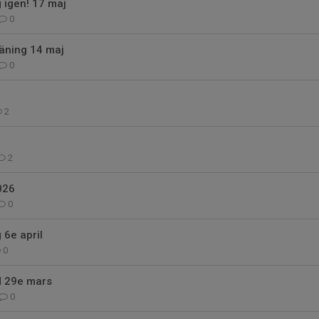
g igen! 17 maj
0
räning 14 maj
0
2
2
026
0
g 6e april
0
d 29e mars
0