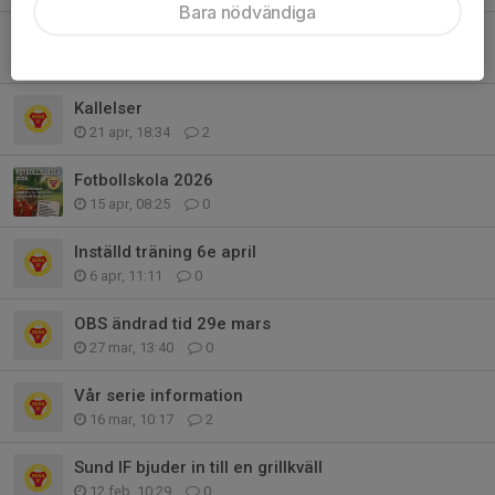
Bara nödvändiga
alltså wow!
4 maj, 09:12
2
Kallelser
21 apr, 18:34
2
Fotbollskola 2026
15 apr, 08:25
0
Inställd träning 6e april
6 apr, 11:11
0
OBS ändrad tid 29e mars
27 mar, 13:40
0
Vår serie information
16 mar, 10:17
2
Sund IF bjuder in till en grillkväll
12 feb, 10:29
0