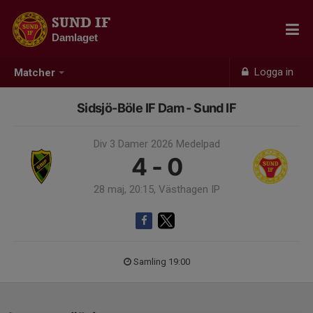
SUND IF
Damlaget
Logga in
Matcher
Sidsjö-Böle IF Dam - Sund IF
Div 3 Damer 2026 Medelpad
4 - 0
28 maj, 20:15, Västhagen IP
Samling 19:00