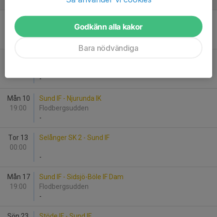
Augusti
Sön 2
Sund IF - Matfors IF Dam
Godkänn alla kakor
17:00
Flodbergsudden
2
-
5
Bara nödvändiga
Tor 6
Medskogsbrons BK - Sund IF
00:00
-
Mån 10
Sund IF - Njurunda IK
19:00
Flodbergsudden
-
Tor 13
Selånger SK 2 - Sund IF
00:00
-
Mån 17
Sund IF - Sidsjö-Böle IF Dam
19:00
Flodbergsudden
-
Sön 23
Stöde IF - Sund IF