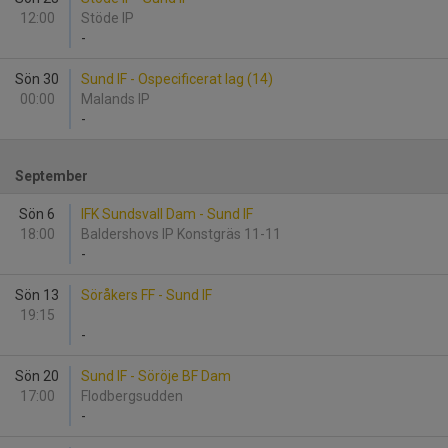
12:00
Stöde IP
-
Sön 30
Sund IF - Ospecificerat lag (14)
00:00
Malands IP
-
September
Sön 6
IFK Sundsvall Dam - Sund IF
18:00
Baldershovs IP Konstgräs 11-11
-
Sön 13
Söråkers FF - Sund IF
19:15
-
Sön 20
Sund IF - Söröje BF Dam
17:00
Flodbergsudden
-