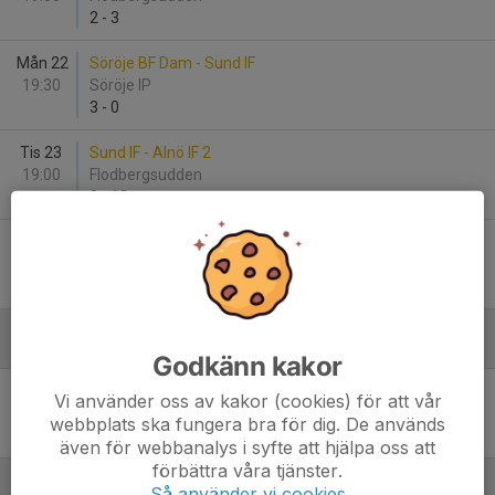
2
-
3
Mån 22
Söröje BF Dam - Sund IF
19:30
Söröje IP
3
-
0
Tis 23
Sund IF - Alnö IF 2
19:00
Flodbergsudden
0
-
13
Sön 28
IFK Timrå 2 - Sund IF
14:00
Bergeforsens Idrottsplats
4
-
4
Juli
Godkänn kakor
Tor 2
Kovlands IF - Sund IF
Vi använder oss av kakor (cookies) för att vår
19:00
Ånäsvallen
webbplats ska fungera bra för dig. De används
4
-
0
även för webbanalys i syfte att hjälpa oss att
förbättra våra tjänster.
Så använder vi cookies