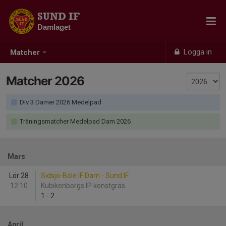
SUND IF
Damlaget
Logga in
Matcher
Matcher 2026
Div 3 Damer 2026 Medelpad
Träningsmatcher Medelpad Dam 2026
Mars
Lör 28
Sidsjö-Böle IF Dam - Sund IF
12:10
Kubikenborgs IP konstgräs
1
-
2
April