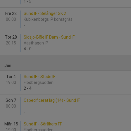
1
-
5
Fre 22
Sund IF - Selånger SK 2
00:00
Kubikenborgs IP konstgräs
-
Tor 28
Sidsjö-Böle IF Dam - Sund IF
20:15
Västhagen IP
4
-
0
Juni
Tor 4
Sund IF - Stöde IF
19:00
Flodbergsudden
2
-
4
Sön 7
Ospecificerat lag (14) - Sund IF
00:00
-
Mån 15
Sund IF - Söråkers FF
19:00
Flodbergsudden