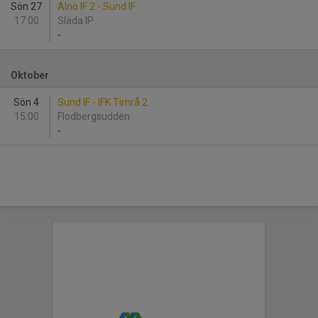
Sön 27
Alnö IF 2 - Sund IF
17:00
Släda IP
-
Oktober
Sön 4
Sund IF - IFK Timrå 2
15:00
Flodbergsudden
-