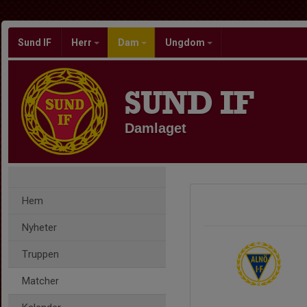
Sund IF
Herr
Dam
Ungdom
SUND IF
Damlaget
Hem
Nyheter
Truppen
Matcher