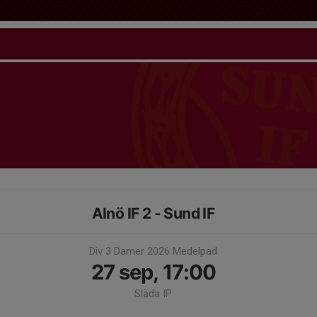
Alnö IF 2 - Sund IF
Div 3 Damer 2026 Medelpad
27 sep, 17:00
Släda IP