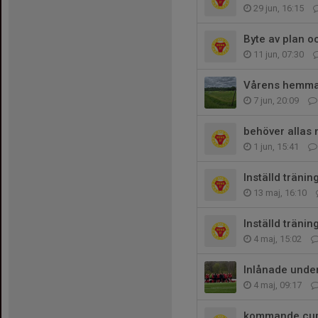
29 jun, 16:15
Byte av plan 
11 jun, 07:30
Vårens hemma
7 jun, 20:09
behöver allas m
1 jun, 15:41
Inställd träning
13 maj, 16:10
Inställd tränin
4 maj, 15:02
Inlånade unde
4 maj, 09:17
kommande cup