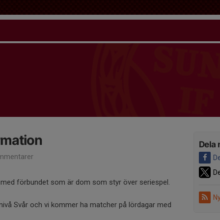
ormation
Dela 
mmentarer
De
De
l med förbundet som är dom som styr över seriespel.
Ny
 5 nivå Svår och vi kommer ha matcher på lördagar med