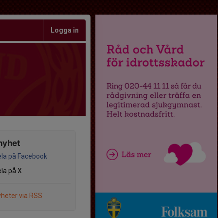
Logga in
nyhet
la på Facebook
la på X
heter via RSS