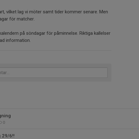
t, vilket lag vi möter samt tider kommer senare. Men
agar för matcher.
 kalendern på söndagar för påminnelse. Riktiga kallelser
rad information.
gning
0
g 29/6!!