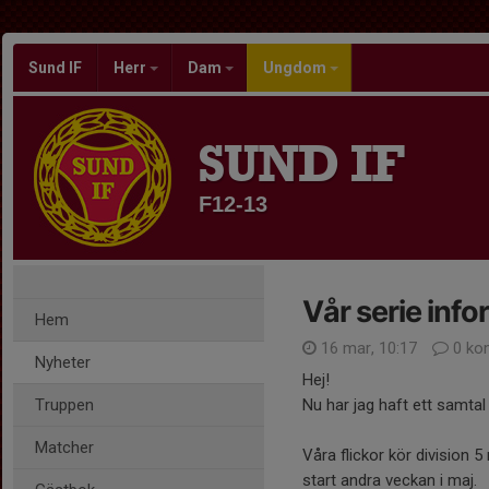
Sund IF
Herr
Dam
Ungdom
SUND IF
F12-13
Vår serie inf
Hem
16 mar, 10:17
0 ko
Nyheter
Hej!
Truppen
Nu har jag haft ett samta
Matcher
Våra flickor kör division
start andra veckan i maj.