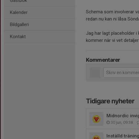
Gästbok
Schema som involverar var
Kalender
redan nu kan ni låsa Sönd
Bildgalleri
Jag har lagt placeholder i
Kontakt
kommer när vi vet detalje
Kommentarer
Tidigare nyheter
Midnordic invi
30 jun, 09:38
Inställd tränin