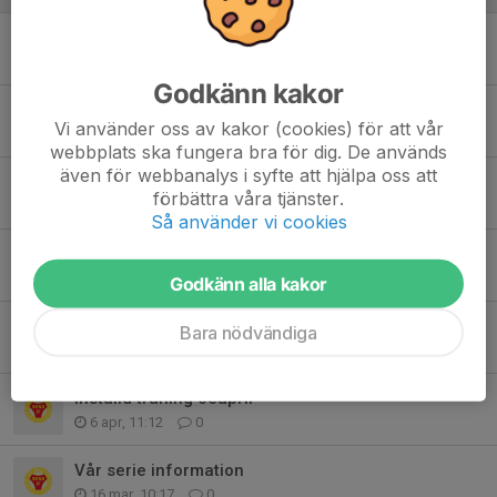
Inställd träning 5/5
4 maj, 15:02
0
Godkänn kakor
Inlånade under helgen
Vi använder oss av kakor (cookies) för att vår
4 maj, 09:17
0
webbplats ska fungera bra för dig. De används
även för webbanalys i syfte att hjälpa oss att
kommande cup Selånger
förbättra våra tjänster.
27 apr, 13:27
0
Så använder vi cookies
Kallelser
21 apr, 18:34
0
Godkänn alla kakor
Fotbollsskola 2026
Bara nödvändiga
15 apr, 08:25
0
Inställd träning 6eapril
6 apr, 11:12
0
Vår serie information
16 mar, 10:17
0