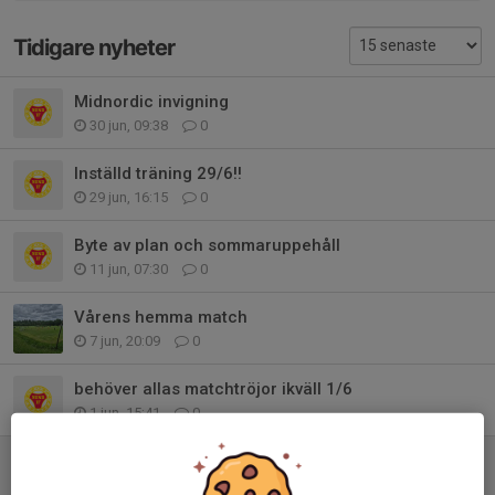
Tidigare nyheter
Midnordic invigning
30 jun, 09:38
0
Inställd träning 29/6!!
29 jun, 16:15
0
Byte av plan och sommaruppehåll
11 jun, 07:30
0
Vårens hemma match
7 jun, 20:09
0
behöver allas matchtröjor ikväll 1/6
1 jun, 15:41
0
Inställd träning!
13 maj, 16:10
0