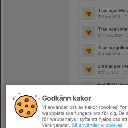
Träningar Mal
5 sep 2024
Träningar/matc
11 aug 2024
Träning/grillni
4 aug 2024
2 träningar i 
21 jul 2024
Inställd träning
10 jun 2024
Godkänn kakor
Nu till veckan
Vi använder oss av kakor (cookies) för 
6 maj 2024
webbplats ska fungera bra för dig. De
för webbanalys i syfte att hjälpa oss att
våra tjänster.
Så använder vi cookies