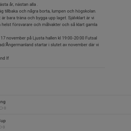
ästa år, nästan alla .
g tillbaka och några borta, lumpen och högskolan.
et är bara träna och bygga upp laget. Självklart är vi
 helst försvarare och målvakter och så klart gamla
17 november på Ljusta hallen kl 19:00-20:00 Futsal
pad/Ångermanland startar i slutet av november där vi
nd If
ing
0
Cup
0