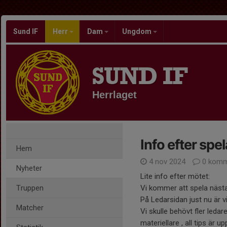
Sund IF
Herr
Dam
Ungdom
SUND IF
Herrlaget
Info efter spe
Hem
4 nov 2024
0 komm
Nyheter
Lite info efter mötet:
Truppen
Vi kommer att spela nästa
På Ledarsidan just nu är v
Matcher
Vi skulle behövt fler ledare 
materiellare , all tips är u