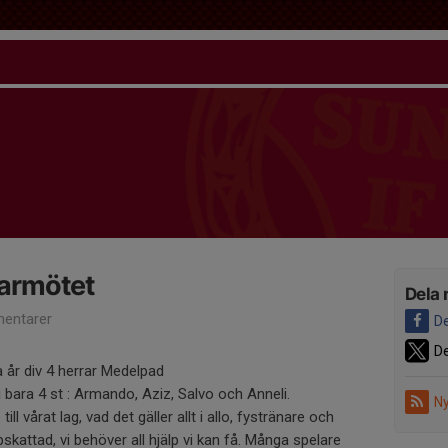
larmötet
Dela 
entarer
De
De
 år div 4 herrar Medelpad
i bara 4 st : Armando, Aziz, Salvo och Anneli.
Ny
till vårat lag, vad det gäller allt i allo, fystränare och
ppskattad, vi behöver all hjälp vi kan få. Många spelare