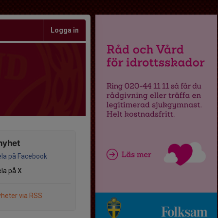
Logga in
nyhet
la på Facebook
la på X
heter via RSS