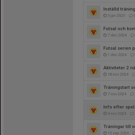
Inställd tränin
5 jan 2025
Futsal och ko
7 dec 2024
Futsal serien 
1 dec 2024
Aktiviteter 2 
18 nov 2024
Träningstart o
7 nov 2024
Info efter spe
4 nov 2024
Träningar till 
15 sep 2024