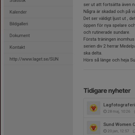
Statistik
ser ut att fortsätta även n
Några är skadad och på vä
Kalender
Det ser väldigt ljust ut , d
Bildgalleri
öppen för nya spelare och
och rutinerade sundare.
Dokument
Första träningen inomhus 
serien div 2 herrar Medel
Kontakt
ska delta.
http://www.laget.se/SUN
Hörs så länge och heja Su
Tidigare nyheter
Lagfotografer
28 maj, 10:26
Sund Women 
20 jan, 12:57