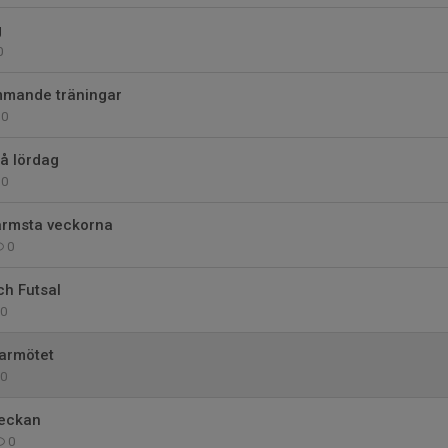
g
0
mmande träningar
0
på lördag
0
närmsta veckorna
0
ch Futsal
0
larmötet
0
veckan
0