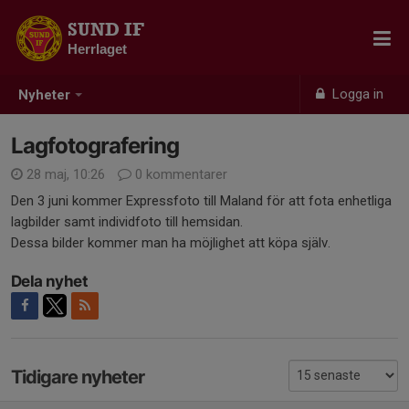
SUND IF
Herrlaget
Logga in
Nyheter
Lagfotografering
28 maj, 10:26
0 kommentarer
Den 3 juni kommer Expressfoto till Maland för att fota enhetliga
lagbilder samt individfoto till hemsidan.
Dessa bilder kommer man ha möjlighet att köpa själv.
Dela nyhet
Tidigare nyheter