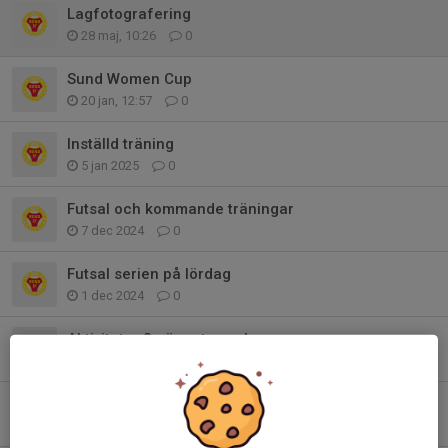
Lagfotografering
28 maj, 10:26
0
Sund Women Cup
20 jan, 12:57
0
Inställd träning
5 jan 2025
0
Futsal och kommande träningar
7 dec 2024
0
Futsal serien på lördag
1 dec 2024
0
Aktiviteter 2 närmsta veckorna
18 nov 2024
0
Träningstart och Futsal
7 nov 2024
0