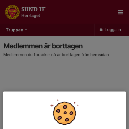
SUND IF
Herrlaget
Logga in
Truppen
Medlemmen är borttagen
Medlemmen du försöker nå är borttagen från hemsidan.