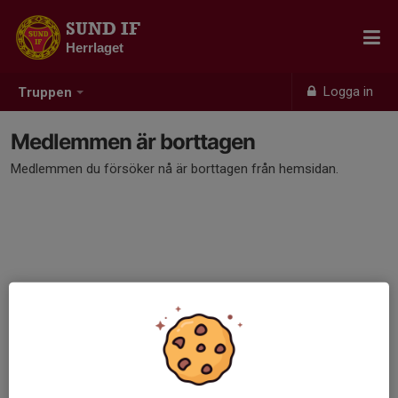
SUND IF
Herrlaget
Logga in
Truppen
Medlemmen är borttagen
Medlemmen du försöker nå är borttagen från hemsidan.