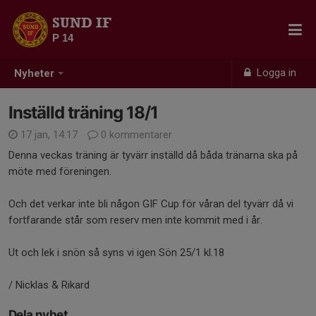
SUND IF
P 14
Logga in
Nyheter
Inställd träning 18/1
17 jan, 14:17
0 kommentarer
Denna veckas träning är tyvärr inställd då båda tränarna ska på
möte med föreningen.
Och det verkar inte bli någon GIF Cup för våran del tyvärr då vi
fortfarande står som reserv men inte kommit med i år.
Ut och lek i snön så syns vi igen Sön 25/1 kl.18
/ Nicklas & Rikard
Dela nyhet