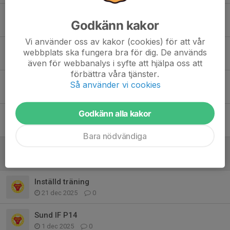
Nya Matchkläder
Godkänn kakor
1 mar, 20:07
5
Vi använder oss av kakor (cookies) för att vår
Arbetsuppgifter Melodifestivalen
webbplats ska fungera bra för dig. De används
9 feb, 18:50
1
även för webbanalys i syfte att hjälpa oss att
förbättra våra tjänster.
Ändrad träningstid och plats Sön 8/2
Så använder vi cookies
1 feb, 13:33
0
Godkänn alla kakor
Arbetsuppgifter på SundWoman & Sund Cupen
25 jan, 14:26
0
Bara nödvändiga
Inställd träning 18/1
17 jan, 14:17
0
Inställd träning
21 dec 2025
0
Sund IF P14
1 dec 2025
0