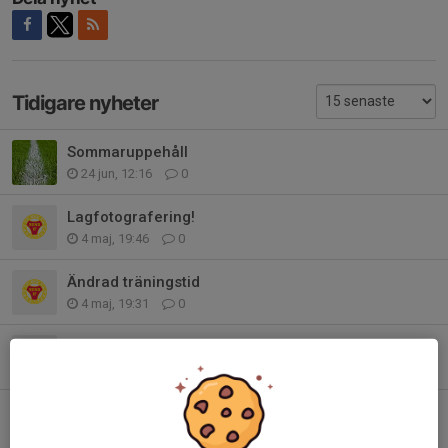
Tidigare nyheter
Sommaruppehåll
24 jun, 12:16
0
Lagfotografering!
4 maj, 19:46
0
Ändrad träningstid
4 maj, 19:31
0
Inställd träning
6 apr, 10:34
0
Ny träningstid och plats Söndag 15/3
10 mar, 18:50
0