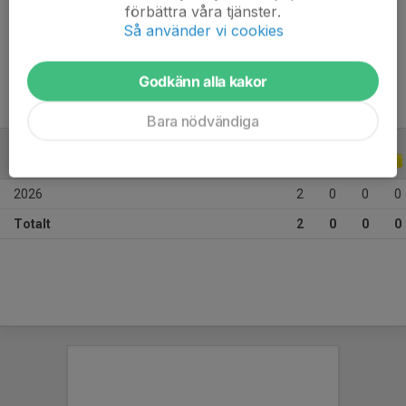
förbättra våra tjänster.
Ålder
12 år
Så använder vi cookies
Tidigare klubbar
Kubenborgs IF
Godkänn alla kakor
Bara nödvändiga
ALLA SERIER
ALLA ÅR
2026
2
0
0
0
Totalt
2
0
0
0