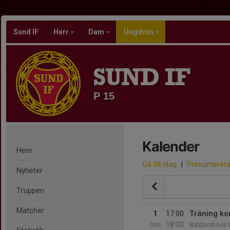
Sund IF
Herr
Dam
Ungdom
SUND IF
P 15
Kalender
Hem
Gå till idag
|
Prenumerer
Nyheter
Truppen
Matcher
1
17:00
Träning ko
18:00
Ons
Baldershovs I