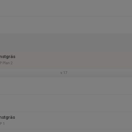
nstgräs
P Plan 2
v.17
nstgräs
P 1