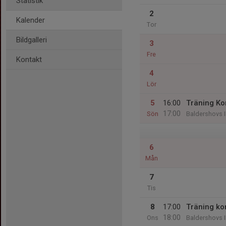
Statistik
2
Kalender
Tor
Bildgalleri
3
Fre
Kontakt
4
Lör
5
16:00
Träning Ko
17:00
Sön
Baldershovs I
6
Mån
7
Tis
8
17:00
Träning ko
18:00
Ons
Baldershovs I