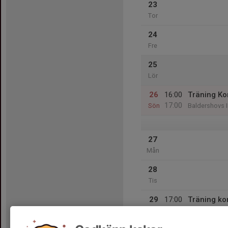
23
Tor
24
Fre
25
Lör
26
16:00
Träning Ko
17:00
Sön
Baldershovs I
27
Mån
28
Tis
29
17:00
Träning ko
18:00
Ons
Baldershovs I