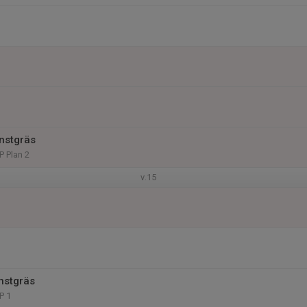
nstgräs
P Plan 2
v.15
nstgräs
P 1