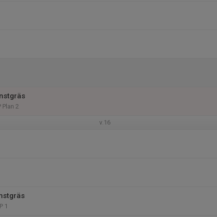
nstgräs
 Plan 2
v.16
nstgräs
P 1