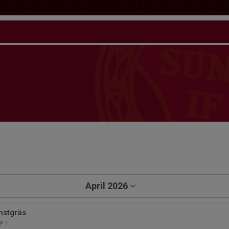
a
April 2026
nstgräs
P 1