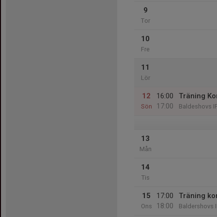
9
Tor
10
Fre
11
Lör
12
16:00
Träning Ko
17:00
Sön
Baldeshovs IP
13
Mån
14
Tis
15
17:00
Träning ko
18:00
Ons
Baldershovs I