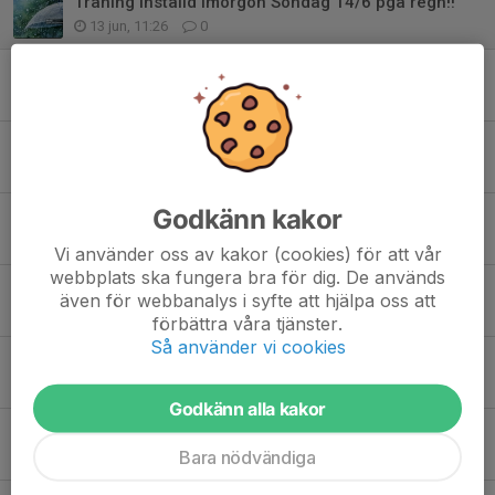
Träning inställd imorgon Söndag 14/6 pga regn!!
13 jun, 11:26
0
Sommaruppehåll
8 jun, 22:47
0
Träning inställd onsdag 13 maj!
13 maj, 16:05
0
Godkänn kakor
Ingen träning Söndag 3 maj!
3 maj, 12:57
0
Vi använder oss av kakor (cookies) för att vår
webbplats ska fungera bra för dig. De används
Äntligen kommer vi ut på Sundavallen!
även för webbanalys i syfte att hjälpa oss att
29 apr, 15:28
0
förbättra våra tjänster.
Så använder vi cookies
Fotbollsskola 2026
23 apr, 10:03
0
Godkänn alla kakor
Inställd träning Söndag 5 april
Bara nödvändiga
2 apr, 14:19
0