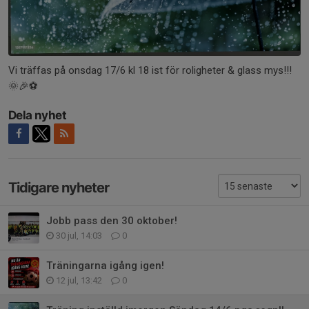
Vi träffas på onsdag 17/6 kl 18 ist för roligheter & glass mys!!!
🌞🎉⚽
Dela nyhet
Tidigare nyheter
Jobb pass den 30 oktober!
30 jul, 14:03
0
Träningarna igång igen!
12 jul, 13:42
0