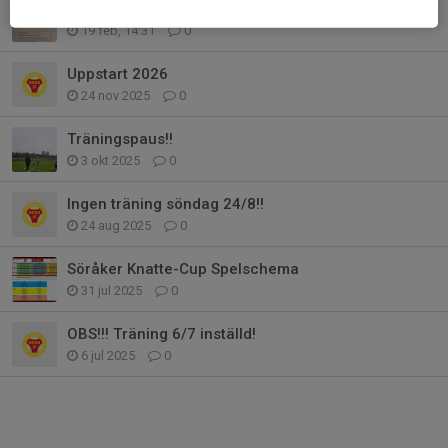
Jobb pass den 22/5!
19 feb, 14:31
0
Uppstart 2026
24 nov 2025
0
Träningspaus!!
3 okt 2025
0
Ingen träning söndag 24/8!!
24 aug 2025
0
Söråker Knatte-Cup Spelschema
31 jul 2025
0
OBS!!! Träning 6/7 inställd!
6 jul 2025
0