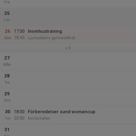
Fre
25
Lör
26
17:00
Inomhusträning
18:45
Sön
Ljustadalens gymnastikhall
v.5
27
Mån
28
Tis
29
Ons
30
18:00
Förberedelser sund womancup
20:00
Tor
Nordichallen
31