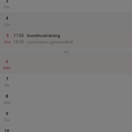
3
Fre
4
Lör
5
17:00
Inomhusträning
18:00
Sön
Ljustadalens gymnastikhall
v.2
6
Mån
7
Tis
8
Ons
9
Tor
10