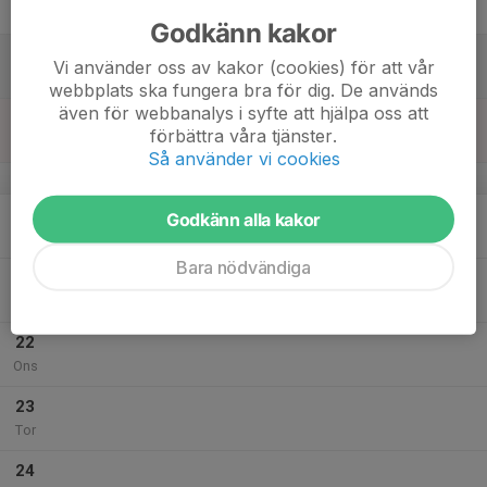
Fre
Godkänn kakor
18
Vi använder oss av kakor (cookies) för att vår
Lör
webbplats ska fungera bra för dig. De används
även för webbanalys i syfte att hjälpa oss att
19
17:00
Inomhusträning
förbättra våra tjänster.
18:00
Sön
Ljustadalens gymnastikhall
Så använder vi cookies
v.4
20
Godkänn alla kakor
Mån
Bara nödvändiga
21
Tis
22
Ons
23
Tor
24