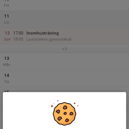
Fre
11
Lör
12
17:00
Inomhusträning
18:00
Sön
Ljustadalens gymnastikhall
v.3
13
Mån
14
Tis
15
Ons
16
Tor
17