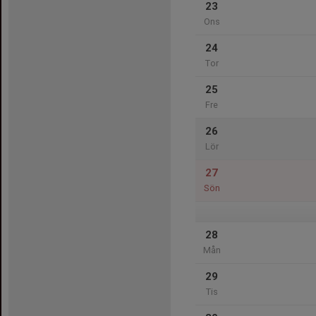
23
Ons
24
Tor
25
Fre
26
Lör
27
Sön
28
Mån
29
Tis