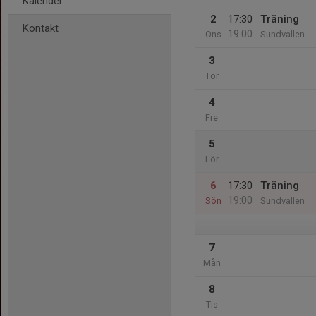
Kalender
2
17:30
Träning
Kontakt
19:00
Ons
Sundvallen
3
Tor
4
Fre
5
Lör
6
17:30
Träning
19:00
Sön
Sundvallen
7
Mån
8
Tis