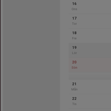
16
Ons
17
Tor
18
Fre
19
Lör
20
Sön
21
Mån
22
Tis