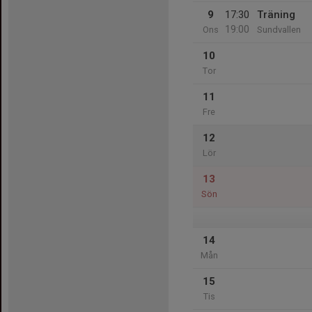
9
17:30
Träning
19:00
Ons
Sundvallen
10
Tor
11
Fre
12
Lör
13
Sön
14
Mån
15
Tis