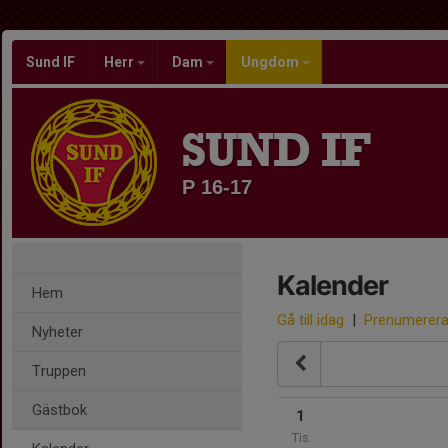
Sund IF
Herr
Dam
Ungdom
SUND IF
P 16-17
Kalender
Hem
Gå till idag
|
Prenumerer
Nyheter
Truppen
Gästbok
1
Tis