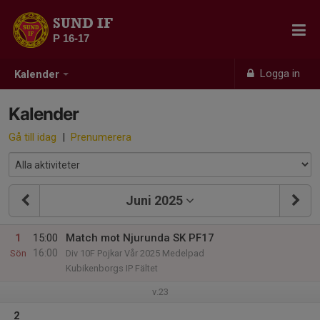
SUND IF
P 16-17
Logga in
Kalender
Kalender
Gå till idag
|
Prenumerera
Juni 2025
1
15:00
Match mot Njurunda SK PF17
16:00
Sön
Div 10F Pojkar Vår 2025 Medelpad
Kubikenborgs IP Fältet
v.23
2