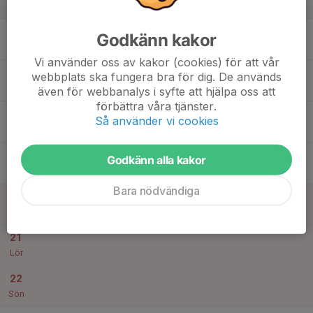
v.25
16
Godkänn kakor
Mån
Vi använder oss av kakor (cookies) för att vår
17
webbplats ska fungera bra för dig. De används
Tis
även för webbanalys i syfte att hjälpa oss att
förbättra våra tjänster.
18
Så använder vi cookies
Ons
19
Godkänn alla kakor
Tor
Bara nödvändiga
20
Fre
21
Lör
22
Sön