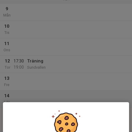
9
Mån
10
Tis
11
Ons
12
17:30
Träning
19:00
Tor
Sundvallen
13
Fre
14
Lör
15
10:00
Match mot Kubikenborgs IF 2017 Svart
11:00
Sön
Div 10F Pojkar Vår 2025 Medelpad
Njurunda SK gräs