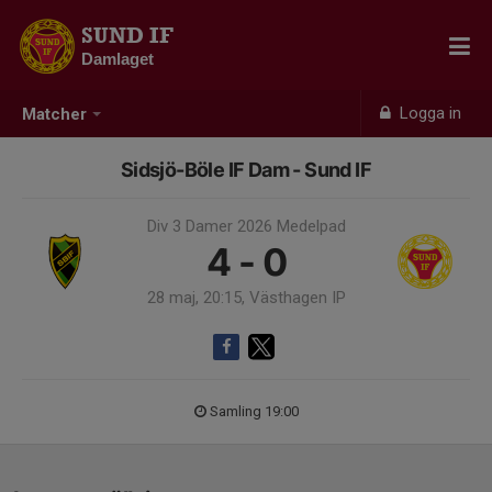
SUND IF
Damlaget
Logga in
Matcher
Sidsjö-Böle IF Dam - Sund IF
Div 3 Damer 2026 Medelpad
4 - 0
28 maj, 20:15, Västhagen IP
Samling 19:00