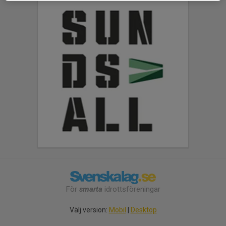
För
smarta
idrottsföreningar
Välj version:
Mobil
|
Desktop