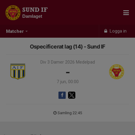
SUND IF
Damlaget
Logga in
Matcher
Ospecificerat lag (14) - Sund IF
Div 3 Damer 2026 Medelpad
-
7 jun, 00:00
Samling 22:45