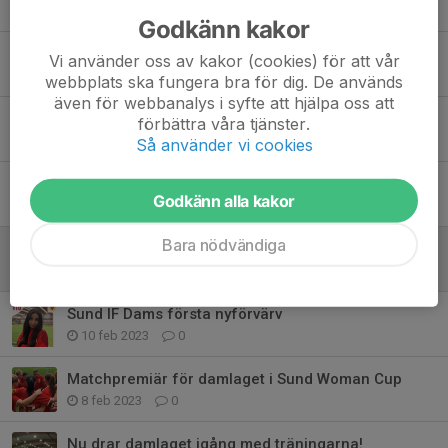
Tidigare nyheter
Godkänn kakor
Flodbergs IP målas om & piffas upp
Vi använder oss av kakor (cookies) för att vår
16 jun 2024
0
webbplats ska fungera bra för dig. De används
även för webbanalys i syfte att hjälpa oss att
Träningsmatch 14 april!
förbättra våra tjänster.
1 apr 2024
0
Så använder vi cookies
Sund IFs andra nyförvärv 2023
Godkänn alla kakor
4 mar 2023
0
Bara nödvändiga
Kick off
25 feb 2023
0
Sund IF Dams första nyförvärv
10 feb 2023
0
Matchpremiär för damlaget i Sund Woman Cup
8 feb 2023
0
Nu drar damlaget igång med träningarna!