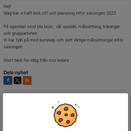
Hej!
Idag har vi haft kick off och planering inför säsongen 2023.
På agendan stod bla teori, vår spelidé, målsättning, träningar
och grupparbeten
Vi har fyllt på med kunskap och satt viktiga målsättningar inför
säsongen.
Stort tack för idag från oss ledare
Dela nyhet
Kommentarer