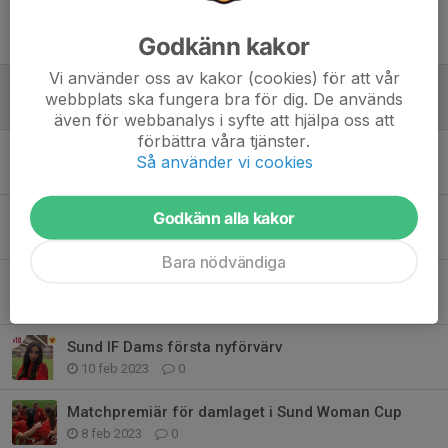
Tidigare nyheter
Godkänn kakor
Vi använder oss av kakor (cookies) för att vår
Flodbergs IP målas om & piffas upp
webbplats ska fungera bra för dig. De används
16 jun 2024
0
även för webbanalys i syfte att hjälpa oss att
förbättra våra tjänster.
Träningsmatch 14 april!
Så använder vi cookies
1 apr 2024
0
Godkänn alla kakor
Sund IFs andra nyförvärv 2023
4 mar 2023
0
Bara nödvändiga
Kick off
25 feb 2023
0
Sund IF Dams första nyförvärv
10 feb 2023
0
Matchpremiär för damlaget i Sund Woman Cup
8 feb 2023
0