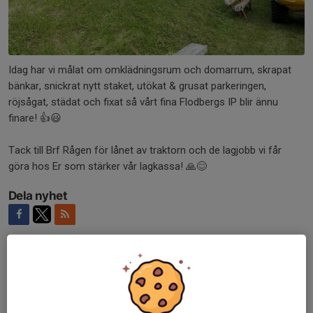
Idag har vi målat om omklädningsrum och domarrum, skrapat
bänkar, snickrat nytt staket, utökat & grusat parkeringen,
röjsågat, städat och fixat så vårt fina Flodbergs IP blir ännu
finare! 👍😃
Tack till Brf Rågen för lånet av traktorn och de lagjobb vi får
göra hos Er som stärker vår lagkassa! 🙏😊
Dela nyhet
Kommentarer