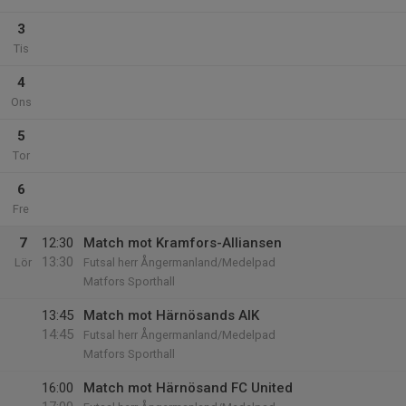
3
Tis
4
Ons
5
Tor
6
Fre
7
12:30
Match mot Kramfors-Alliansen
13:30
Lör
Futsal herr Ångermanland/Medelpad
Matfors Sporthall
13:45
Match mot Härnösands AIK
14:45
Futsal herr Ångermanland/Medelpad
Matfors Sporthall
16:00
Match mot Härnösand FC United