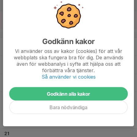
Lör
15
18:45
Träning inomhus, Ljusta
20:00
Sön
Ljusta
v.51
Godkänn kakor
16
Mån
Vi använder oss av kakor (cookies) för att vår
webbplats ska fungera bra för dig. De används
17
även för webbanalys i syfte att hjälpa oss att
Tis
förbättra våra tjänster.
Så använder vi cookies
18
19:30
Nordic Hall Träningar
21:00
Ons
NORDIC hall plan 2
Godkänn alla kakor
19
Tor
Bara nödvändiga
20
19:30
Nordic hallen
20:30
Fre
NORDIC hall plan 1
21