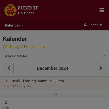
SUND IF
Herrlaget
Logga in
Kalender
Kalender
Gå till idag
|
Prenumerera
December 2024
1
18:45
Träning inomhus, Ljusta
20:00
Sön
Ljusta
v.49
2
Mån