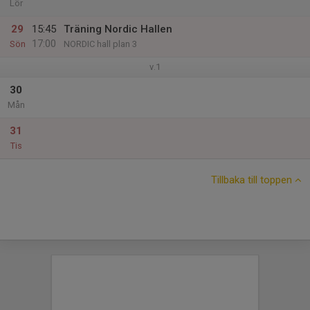
Lör
29
15:45
Träning Nordic Hallen
17:00
Sön
NORDIC hall plan 3
v.1
30
Mån
31
Tis
Tillbaka till toppen