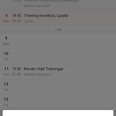
17:00
Futsal herr Ångermanland/Medelpad
Matfors Sporthall
8
18:45
Träning inomhus, Ljusta
20:00
Sön
Ljusta
v.50
9
Mån
10
Tis
11
19:30
Nordic Hall Träningar
21:00
Ons
NORDIC hall plan 2
12
Tor
13
Fre
14