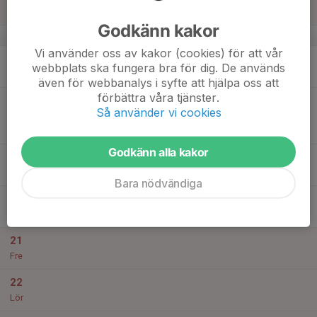
Sön
Godkänn kakor
v.25
Vi använder oss av kakor (cookies) för att vår
17
webbplats ska fungera bra för dig. De används
Mån
även för webbanalys i syfte att hjälpa oss att
förbättra våra tjänster.
18
19:30
Match mot Svartviks IF
Så använder vi cookies
21:30
Tis
Div 4 Herr medelpad 2024
Malands IP
Godkänn alla kakor
19
Ons
Bara nödvändiga
20
18:45
Träning Flodbergs
20:30
Tor
Flodbergs gräsplan
21
Fre
22
Lör