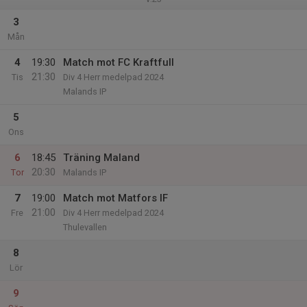
3
Mån
4
19:30
Match mot FC Kraftfull
21:30
Tis
Div 4 Herr medelpad 2024
Malands IP
5
Ons
6
18:45
Träning Maland
20:30
Tor
Malands IP
7
19:00
Match mot Matfors IF
21:00
Fre
Div 4 Herr medelpad 2024
Thulevallen
8
Lör
9