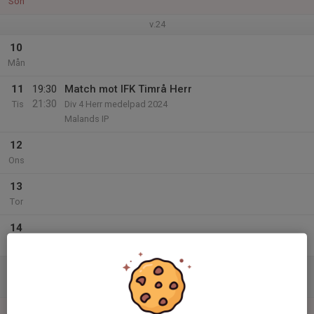
Sön
v.24
10
Mån
11
19:30
Match mot IFK Timrå Herr
21:30
Tis
Div 4 Herr medelpad 2024
Malands IP
12
Ons
13
Tor
14
Fre
15
Lör
16