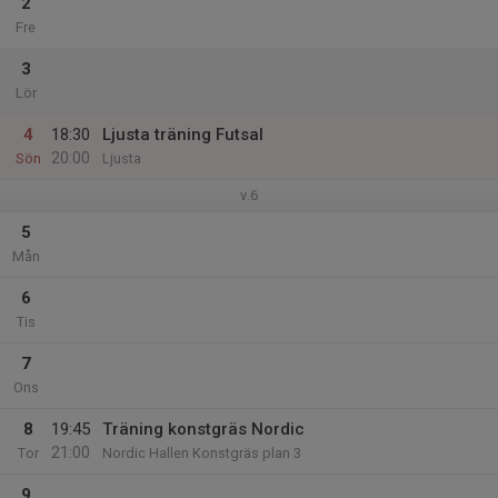
2
Fre
3
Lör
4
18:30
Ljusta träning Futsal
20:00
Sön
Ljusta
v.6
5
Mån
6
Tis
7
Ons
8
19:45
Träning konstgräs Nordic
21:00
Tor
Nordic Hallen Konstgräs plan 3
9