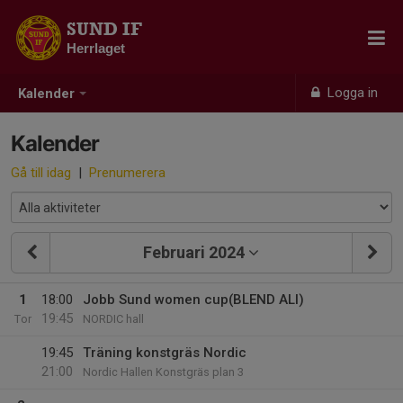
SUND IF
Herrlaget
Logga in
Kalender
Kalender
Gå till idag
|
Prenumerera
Februari 2024
1
18:00
Jobb Sund women cup(BLEND ALI)
19:45
Tor
NORDIC hall
19:45
Träning konstgräs Nordic
21:00
Nordic Hallen Konstgräs plan 3