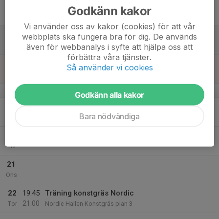
01:30
Fre
DM Herrar Grupp 3 2024
Godkänn kakor
Nordichallen
Vi använder oss av kakor (cookies) för att vår
17
webbplats ska fungera bra för dig. De används
Lör
även för webbanalys i syfte att hjälpa oss att
förbättra våra tjänster.
18
18:30
Träning inomhus
Så använder vi cookies
20:00
Sön
Ljusta gympahall
v.8
Godkänn alla kakor
19
Bara nödvändiga
Mån
20
Tis
21
Ons
22
19:45
Träning konstgräs Nordic
21:00
Tor
Nordic Hallen Konstgräs plan 3