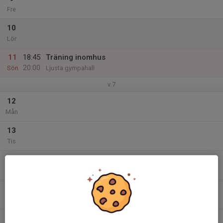
Fre
10
Lör
11
18:45
Träning inomhus
20:00
Sön
Ljusta gympahall
v.7
12
Mån
13
Tis
14
Ons
15
19:45
Träning konstgräs Nordic
21:00
Tor
Nordic Hallen Konstgräs plan 3
16
00:00
Match mot Hassels IF