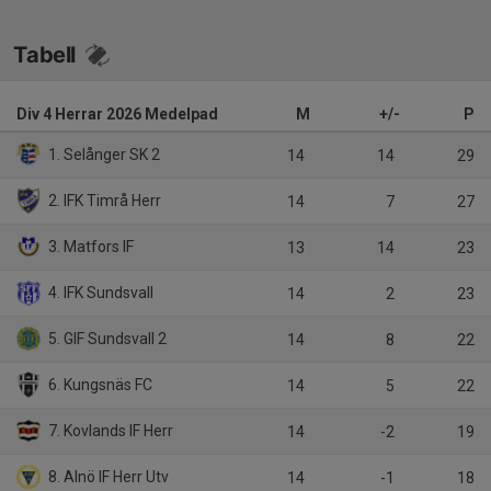
Tabell
Div 4 Herrar 2026 Medelpad
M
+/-
P
1. Selånger SK 2
14
14
29
2. IFK Timrå Herr
14
7
27
3. Matfors IF
13
14
23
4. IFK Sundsvall
14
2
23
5. GIF Sundsvall 2
14
8
22
6. Kungsnäs FC
14
5
22
7. Kovlands IF Herr
14
-2
19
8. Alnö IF Herr Utv
14
-1
18