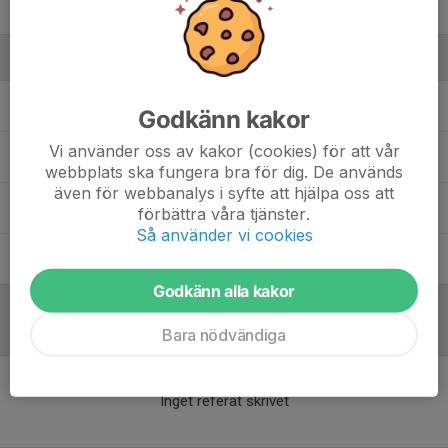
Vidar Sjöblom
Ledare
Andreas Andersson
Lagledare/Sportkommité
Godkänn kakor
Vi använder oss av kakor (cookies) för att vår
Marcus Olsson
Tränare
webbplats ska fungera bra för dig. De används
även för webbanalys i syfte att hjälpa oss att
Markus Mossberg
Målvaktstränare
förbättra våra tjänster.
Så använder vi cookies
Tom Rautakorpi
Tränare
Godkänn alla kakor
Referat
Bara nödvändiga
Inget referat skrivet