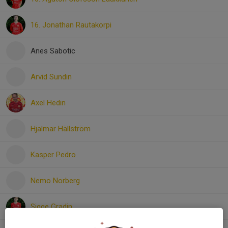
16. Jonathan Rautakorpi
Anes Sabotic
Arvid Sundin
Axel Hedin
Hjalmar Hällström
Kasper Pedro
Nemo Norberg
Sigge Gradin