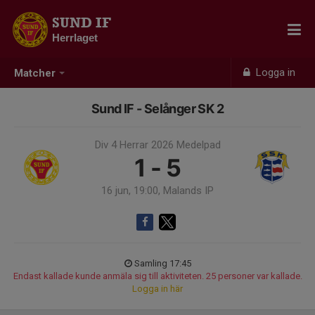
SUND IF
Herrlaget
Logga in
Matcher
Sund IF - Selånger SK 2
Div 4 Herrar 2026 Medelpad
1 - 5
16 jun, 19:00, Malands IP
Samling 17:45
Endast kallade kunde anmäla sig till aktiviteten. 25 personer var kallade.
Logga in här