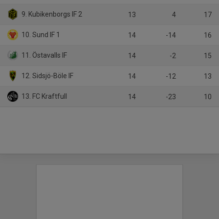
9. Kubikenborgs IF 2
13
4
17
10. Sund IF 1
14
-14
16
11. Östavalls IF
14
-2
15
12. Sidsjö-Böle IF
14
-12
13
13. FC Kraftfull
14
-23
10