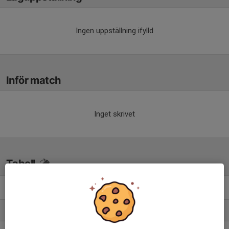
Ingen uppställning ifylld
Inför match
Inget skrivet
Tabell
Div 4 Herrar 2026 Medelpad
M
+/-
P
1. Selånger SK 2
14
14
29