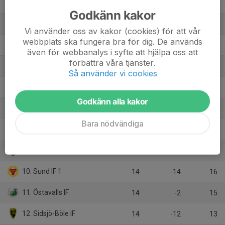
2. IFK Timrå Herr
14
7
27
Godkänn kakor
3. Matfors IF
13
14
23
Vi använder oss av kakor (cookies) för att vår
webbplats ska fungera bra för dig. De används
4. IFK Sundsvall
14
2
23
även för webbanalys i syfte att hjälpa oss att
förbättra våra tjänster.
5. GIF Sundsvall 2
14
8
22
Så använder vi cookies
6. Kungsnäs FC
14
5
22
Godkänn alla kakor
7. Kovlands IF Herr
14
-2
19
Bara nödvändiga
8. Alnö IF Herr Utv
14
-1
18
9. Kubikenborgs IF 2
13
4
17
10. Sund IF 1
14
-14
16
11. Östavalls IF
14
-2
15
12. Sidsjö-Böle IF
14
-12
13