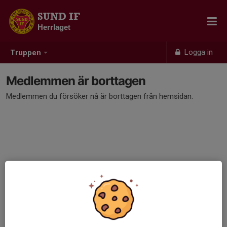
SUND IF
Herrlaget
Logga in
Truppen
Medlemmen är borttagen
Medlemmen du försöker nå är borttagen från hemsidan.