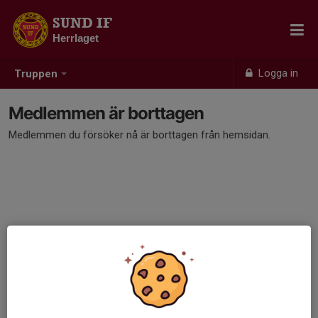
SUND IF
Herrlaget
Logga in
Truppen
Medlemmen är borttagen
Medlemmen du försöker nå är borttagen från hemsidan.