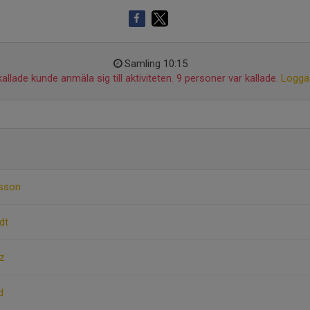
Samling 10:15
allade kunde anmäla sig till aktiviteten. 9 personer var kallade.
Logga 
rsson
dt
z
d