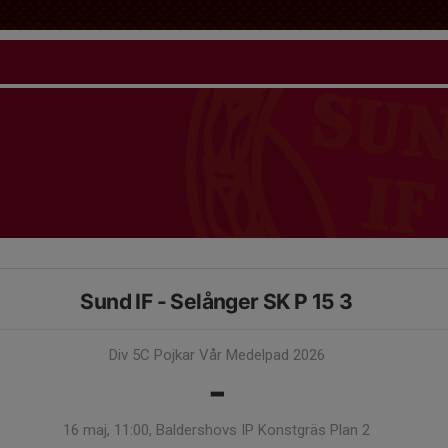
Sund IF - Selånger SK P 15 3
Div 5C Pojkar Vår Medelpad 2026
-
16 maj, 11:00, Baldershovs IP Konstgräs Plan 2