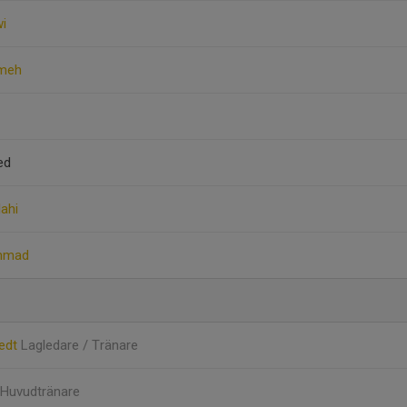
wi
hmeh
ed
ahi
mmad
tedt
Lagledare / Tränare
Huvudtränare