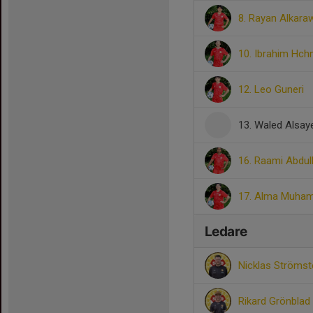
8. Rayan Alkara
10. Ibrahim Hc
12. Leo Guneri
13. Waled Alsay
16. Raami Abdull
17. Alma Muha
Ledare
Nicklas Ströms
Rikard Grönblad