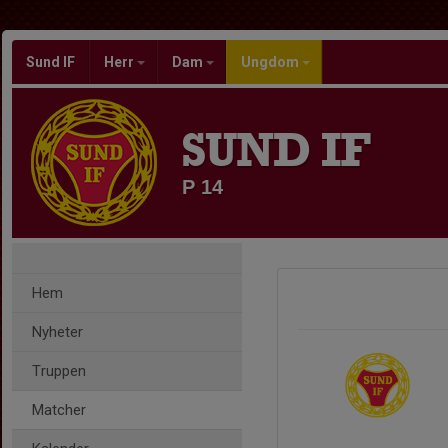
Sund IF
Herr
Dam
Ungdom
SUND IF
P 14
Hem
Nyheter
Truppen
Matcher